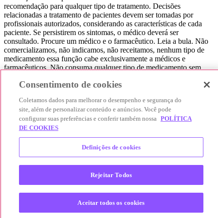
recomendação para qualquer tipo de tratamento. Decisões
relacionadas a tratamento de pacientes devem ser tomadas por
profissionais autorizados, considerando as características de cada
paciente. Se persistirem os sintomas, o médico deverá ser
consultado. Procure um médico e o farmacêutico. Leia a bula. Não
comercializamos, não indicamos, não receitamos, nenhum tipo de
medicamento essa função cabe exclusivamente a médicos e
farmacêuticos. Não consuma qualquer tipo de medicamento sem
consultar seu médico. Não somos uma loja ou marketplace, ou seja,
Consentimento de cookies
não realizamos a venda de medicamentos, apenas contribuímos para
que você encontre o preço mais barato, comparando os preços de
Coletamos dados para melhorar o desempenho e segurança do
produtos farmacêuticos. Contribuímos e damos auxílio para que sua
site, além de personalizar conteúdo e anúncios. Você pode
experiência seja bem-sucedida, mas a finalização da compra
configurar suas preferências e conferir também nossa
POLÍTICA
acontece nos sites das nossas lojas parceiras.
DE COOKIES
© 2025 Afya Participações S.A. - todos os direitos reservados.
Alameda Lorena, 269 - Jardim Paulista - São Paulo / SP - CEP.:
Definições de cookies
01424-001 - CNPJ 23.399.329/0002-53.
Rejeitar Todos
Aceitar todos os cookies