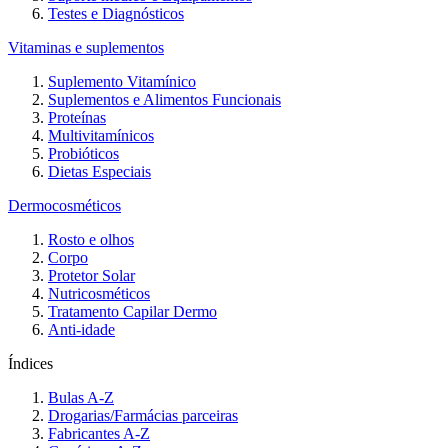
Testes e Diagnósticos
Vitaminas e suplementos
Suplemento Vitamínico
Suplementos e Alimentos Funcionais
Proteínas
Multivitamínicos
Probióticos
Dietas Especiais
Dermocosméticos
Rosto e olhos
Corpo
Protetor Solar
Nutricosméticos
Tratamento Capilar Dermo
Anti-idade
Índices
Bulas A-Z
Drogarias/Farmácias parceiras
Fabricantes A-Z