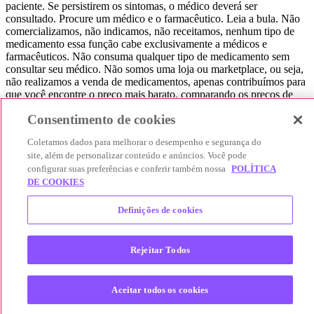
paciente. Se persistirem os sintomas, o médico deverá ser
consultado. Procure um médico e o farmacêutico. Leia a bula. Não
comercializamos, não indicamos, não receitamos, nenhum tipo de
medicamento essa função cabe exclusivamente a médicos e
farmacêuticos. Não consuma qualquer tipo de medicamento sem
consultar seu médico. Não somos uma loja ou marketplace, ou seja,
não realizamos a venda de medicamentos, apenas contribuímos para
que você encontre o preço mais barato, comparando os preços de
produtos farmacêuticos. Contribuímos e damos auxílio para que sua
Consentimento de cookies
experiência seja bem-sucedida, mas a finalização da compra
acontece nos sites das nossas lojas parceiras.
Coletamos dados para melhorar o desempenho e segurança do
site, além de personalizar conteúdo e anúncios. Você pode
© 2025 Afya Participações S.A. - todos os direitos reservados.
Alameda Lorena, 269 - Jardim Paulista - São Paulo / SP - CEP.:
configurar suas preferências e conferir também nossa
POLÍTICA
01424-001 - CNPJ 23.399.329/0002-53.
DE COOKIES
Definições de cookies
Rejeitar Todos
Aceitar todos os cookies