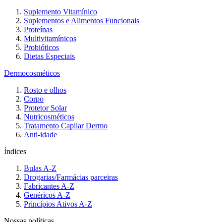
Suplemento Vitamínico
Suplementos e Alimentos Funcionais
Proteínas
Multivitamínicos
Probióticos
Dietas Especiais
Dermocosméticos
Rosto e olhos
Corpo
Protetor Solar
Nutricosméticos
Tratamento Capilar Dermo
Anti-idade
Índices
Bulas A-Z
Drogarias/Farmácias parceiras
Fabricantes A-Z
Genéricos A-Z
Princípios Ativos A-Z
Nossas políticas