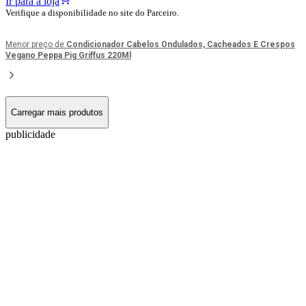
Ir para a loja
Verifique a disponibilidade no site do Parceiro.
Menor preço de
Condicionador Cabelos Ondulados, Cacheados E Crespos
Vegano Peppa Pig Griffus 220Ml
Carregar mais produtos
publicidade