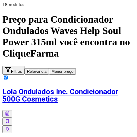
18
produto
s
Preço para
Condicionador
Ondulados Waves Help Soul
Power 315ml
você encontra no
CliqueFarma
Filtros
Relevância
Menor preço
Lola Ondulados Inc. Condicionador
500G Cosmetics