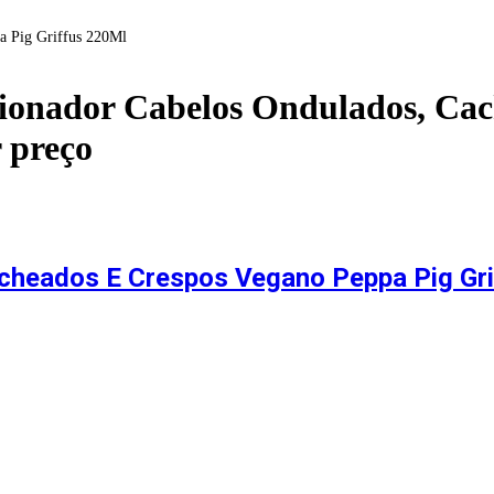
a Pig Griffus 220Ml
ionador Cabelos Ondulados, Cac
r preço
cheados E Crespos Vegano Peppa Pig Gr