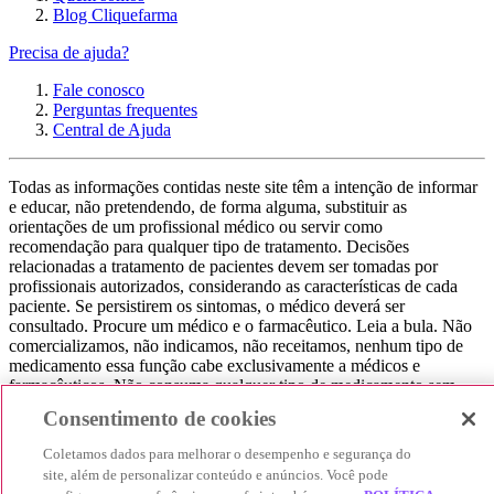
Blog Cliquefarma
Precisa de ajuda?
Fale conosco
Perguntas frequentes
Central de Ajuda
Todas as informações contidas neste site têm a intenção de informar
e educar, não pretendendo, de forma alguma, substituir as
orientações de um profissional médico ou servir como
recomendação para qualquer tipo de tratamento. Decisões
relacionadas a tratamento de pacientes devem ser tomadas por
profissionais autorizados, considerando as características de cada
paciente. Se persistirem os sintomas, o médico deverá ser
consultado. Procure um médico e o farmacêutico. Leia a bula. Não
comercializamos, não indicamos, não receitamos, nenhum tipo de
medicamento essa função cabe exclusivamente a médicos e
farmacêuticos. Não consuma qualquer tipo de medicamento sem
consultar seu médico. Não somos uma loja ou marketplace, ou seja,
Consentimento de cookies
não realizamos a venda de medicamentos, apenas contribuímos para
que você encontre o preço mais barato, comparando os preços de
Coletamos dados para melhorar o desempenho e segurança do
produtos farmacêuticos. Contribuímos e damos auxílio para que sua
site, além de personalizar conteúdo e anúncios. Você pode
experiência seja bem-sucedida, mas a finalização da compra