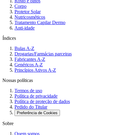
Rosto e olhos
Corpo
Protetor Solar
Nutricosméticos
Tratamento Capilar Dermo
Anti-idade
Índices
Bulas A-Z
Drogarias/Farmácias parceiras
Fabricantes A-Z
Genéricos A-Z
Princípios Ativos A-Z
Nossas políticas
Termos de uso
Política de privacidade
Política de proteção de dados
Pedido do Titular
Preferência de Cookies
Sobre
Quem somos