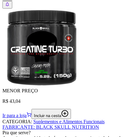
MENOR
PREÇO
R$ 43,04
Ir para a loja
Incluir na cesta
CATEGORIA
:
Suplementos e Alimentos Funcionais
FABRICANTE
:
BLACK SKULL NUTRITION
Pra que serve?