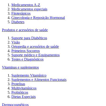
Medicamentos A-Z
Medicamentos especiais
Fitoterápicos
Ginecologia e Reposição Hormonal
Diabetes
Produtos e acessórios de saúde
Suporte para Diabéticos
Visão
Ortopedia e acessórios de saúde
Primeiros Socorros
Suporte médico e Equipamentos
Testes e Diagnósticos
Vitaminas e suplementos
Suplemento Vitamínico
Suplementos e Alimentos Funcionais
Proteínas
Multivitamínicos
Probióticos
Dietas Especiais
Dermocosméticos