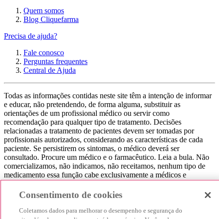
Quem somos
Blog Cliquefarma
Precisa de ajuda?
Fale conosco
Perguntas frequentes
Central de Ajuda
Todas as informações contidas neste site têm a intenção de informar
e educar, não pretendendo, de forma alguma, substituir as
orientações de um profissional médico ou servir como
recomendação para qualquer tipo de tratamento. Decisões
relacionadas a tratamento de pacientes devem ser tomadas por
profissionais autorizados, considerando as características de cada
paciente. Se persistirem os sintomas, o médico deverá ser
consultado. Procure um médico e o farmacêutico. Leia a bula. Não
comercializamos, não indicamos, não receitamos, nenhum tipo de
medicamento essa função cabe exclusivamente a médicos e
farmacêuticos. Não consuma qualquer tipo de medicamento sem
consultar seu médico. Não somos uma loja ou marketplace, ou seja,
Consentimento de cookies
não realizamos a venda de medicamentos, apenas contribuímos para
que você encontre o preço mais barato, comparando os preços de
Coletamos dados para melhorar o desempenho e segurança do
produtos farmacêuticos. Contribuímos e damos auxílio para que sua