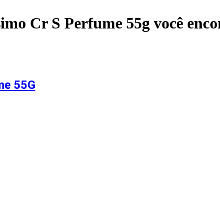
simo Cr S Perfume 55g
você enco
me 55G