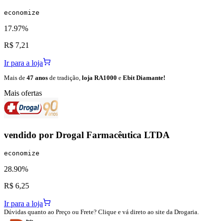
economize
17.97%
R$ 7,21
Ir para a loja
Mais de
47 anos
de tradição,
loja RA1000
e
Ebit Diamante!
Mais ofertas
vendido por
Drogal Farmacêutica LTDA
economize
28.90%
R$ 6,25
Ir para a loja
Dúvidas quanto ao Preço ou Frete? Clique e vá direto ao site da Drogaria.