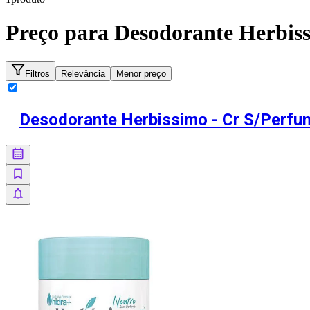
Preço para
Desodorante Herbis
Filtros
Relevância
Menor preço
Desodorante Herbissimo - Cr S/Perfu