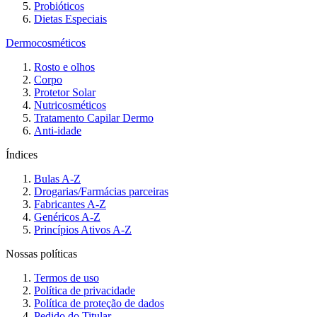
Probióticos
Dietas Especiais
Dermocosméticos
Rosto e olhos
Corpo
Protetor Solar
Nutricosméticos
Tratamento Capilar Dermo
Anti-idade
Índices
Bulas A-Z
Drogarias/Farmácias parceiras
Fabricantes A-Z
Genéricos A-Z
Princípios Ativos A-Z
Nossas políticas
Termos de uso
Política de privacidade
Política de proteção de dados
Pedido do Titular