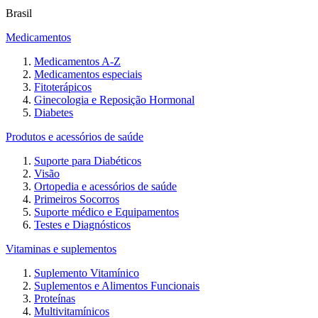
Brasil
Medicamentos
Medicamentos A-Z
Medicamentos especiais
Fitoterápicos
Ginecologia e Reposição Hormonal
Diabetes
Produtos e acessórios de saúde
Suporte para Diabéticos
Visão
Ortopedia e acessórios de saúde
Primeiros Socorros
Suporte médico e Equipamentos
Testes e Diagnósticos
Vitaminas e suplementos
Suplemento Vitamínico
Suplementos e Alimentos Funcionais
Proteínas
Multivitamínicos