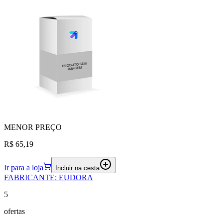
MENOR
PREÇO
R$ 65,19
Ir para a loja
Incluir na cesta
FABRICANTE
:
EUDORA
5
ofertas