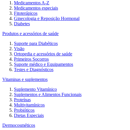
Medicamentos A-Z
Medicamentos especiais
Fitoterápicos
Ginecologia e Reposição Hormonal
Diabetes
Produtos e acessórios de saúde
Suporte para Diabéticos
Visão
Ortopedia e acessórios de saúde
Primeiros Socorros
Suporte médico e Equipamentos
Testes e Diagnósticos
Vitaminas e suplementos
Suplemento Vitamínico
Suplementos e Alimentos Funcionais
Proteínas
Multivitamínicos
Probióticos
Dietas Especiais
Dermocosméticos