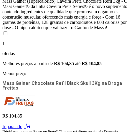
Mass Gainer (Hipercalórico) Caveira Preta Chocolate Refil 3kg - O
Mass Gainer® da linha Caveira Preta Series® é o novo suplemento
contendo ingredientes de qualidade que promovem o ganho e a
construção muscular, oferecendo mais energia e força - Com 16
gramas de proteínas, 128 gramas de carboidratos e 603 calorias por
dose - O hipercalórico que vai trazer o Ganho de Massa!
1
ofertas
Melhores preços a partir de
R$ 104,85
até
R$ 104,85
Menor preço
Mass Gainer Chocolate Refil Black Skull 3Kg
na
Droga
Freitas
R$ 104,85
Ir para a loja
Dúvidas quanto ao Preço ou Frete? Clique e vá direto ao site da Drogaria.