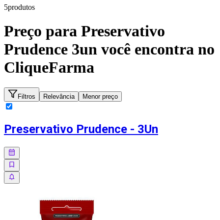
5
produto
s
Preço para
Preservativo
Prudence 3un
você encontra no
CliqueFarma
Filtros
Relevância
Menor preço
Preservativo Prudence - 3Un