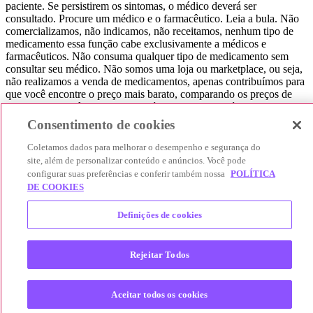
paciente. Se persistirem os sintomas, o médico deverá ser
consultado. Procure um médico e o farmacêutico. Leia a bula. Não
comercializamos, não indicamos, não receitamos, nenhum tipo de
medicamento essa função cabe exclusivamente a médicos e
farmacêuticos. Não consuma qualquer tipo de medicamento sem
consultar seu médico. Não somos uma loja ou marketplace, ou seja,
não realizamos a venda de medicamentos, apenas contribuímos para
que você encontre o preço mais barato, comparando os preços de
produtos farmacêuticos. Contribuímos e damos auxílio para que sua
experiência seja bem-sucedida, mas a finalização da compra
Consentimento de cookies
acontece nos sites das nossas lojas parceiras.
Coletamos dados para melhorar o desempenho e segurança do
© 2025 Afya Participações S.A. - todos os direitos reservados.
site, além de personalizar conteúdo e anúncios. Você pode
Alameda Lorena, 269 - Jardim Paulista - São Paulo / SP - CEP.:
configurar suas preferências e conferir também nossa
POLÍTICA
01424-001 - CNPJ 23.399.329/0002-53.
DE COOKIES
Definições de cookies
Rejeitar Todos
Aceitar todos os cookies