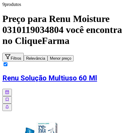
9
produto
s
Preço para
Renu Moisture
0310119034804
você encontra
no CliqueFarma
Filtros
Relevância
Menor preço
Renu Solução Multiuso 60 Ml