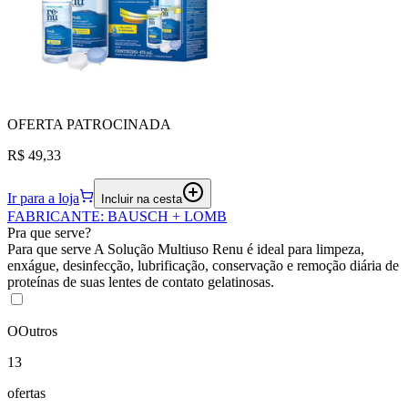
OFERTA
PATROCINADA
R$ 49,33
Ir para a loja
Incluir na cesta
FABRICANTE
:
BAUSCH + LOMB
Pra que serve?
Para que serve A Solução Multiuso Renu é ideal para limpeza,
enxágue, desinfecção, lubrificação, conservação e remoção diária de
proteínas de suas lentes de contato gelatinosas.
O
Outros
13
ofertas