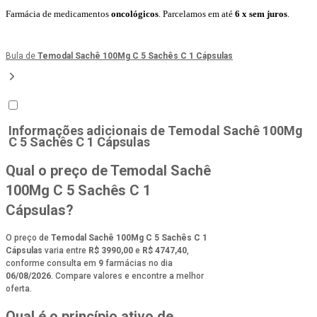
Farmácia de medicamentos
oncológicos
. Parcelamos em até
6 x sem juros
.
Bula de
Temodal Sachê 100Mg C 5 Sachês C 1 Cápsulas
Informações adicionais de
Temodal Sachê 100Mg
C 5 Sachês C 1 Cápsulas
Qual o preço de Temodal Sachê
100Mg C 5 Sachês C 1
Cápsulas?
O preço de
Temodal Sachê 100Mg C 5 Sachês C 1
Cápsulas
varia entre
R$ 3990,00
e
R$ 4747,40
,
conforme consulta em
9
farmácias no dia
06/08/2026
. Compare valores e encontre a melhor
oferta.
Qual é o princípio ativo de