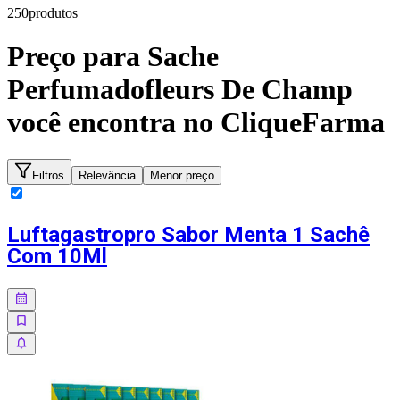
250
produto
s
Preço para
Sache
Perfumadofleurs De Champ
você encontra no CliqueFarma
Filtros
Relevância
Menor preço
Luftagastropro Sabor Menta 1 Sachê
Com 10Ml