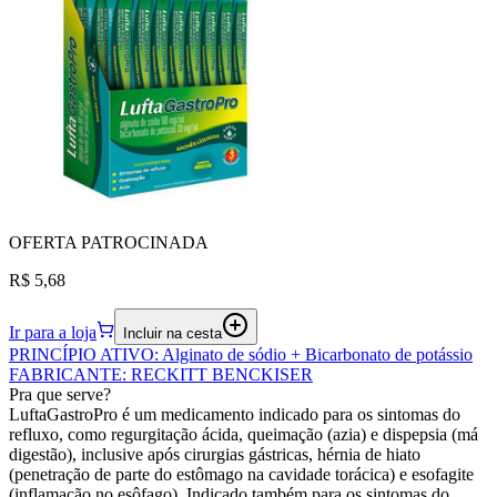
OFERTA
PATROCINADA
R$ 5,68
Ir para a loja
Incluir na cesta
PRINCÍPIO ATIVO
:
Alginato de sódio + Bicarbonato de potássio
FABRICANTE
:
RECKITT BENCKISER
Pra que serve?
LuftaGastroPro é um medicamento indicado para os sintomas do
refluxo, como regurgitação ácida, queimação (azia) e dispepsia (má
digestão), inclusive após cirurgias gástricas, hérnia de hiato
(penetração de parte do estômago na cavidade torácica) e esofagite
(inflamação no esôfago). Indicado também para os sintomas do