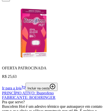
OFERTA
PATROCINADA
R$ 25,63
Ir para a loja
Incluir na cesta
PRINCÍPIO ATIVO
:
Ibuprofeno
FABRICANTE
:
BOEHRINGER
Pra que serve?
Buscofem Hot é um adesivo térmico que autoaquece em contato
com o ar e alivia as cólicas menstruais por até 8h. É prático e