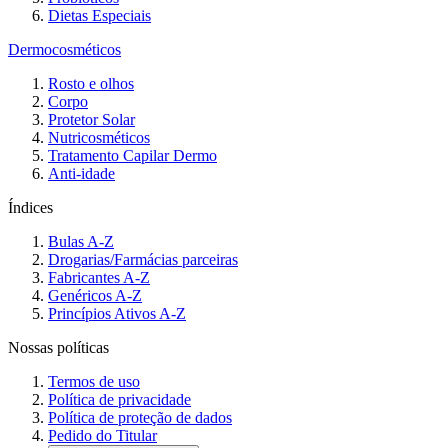
Dietas Especiais
Dermocosméticos
Rosto e olhos
Corpo
Protetor Solar
Nutricosméticos
Tratamento Capilar Dermo
Anti-idade
Índices
Bulas A-Z
Drogarias/Farmácias parceiras
Fabricantes A-Z
Genéricos A-Z
Princípios Ativos A-Z
Nossas políticas
Termos de uso
Política de privacidade
Política de proteção de dados
Pedido do Titular