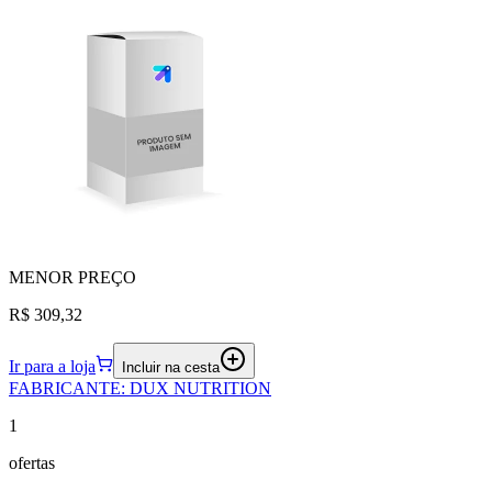
MENOR
PREÇO
R$ 309,32
Ir para a loja
Incluir na cesta
FABRICANTE
:
DUX NUTRITION
1
ofertas