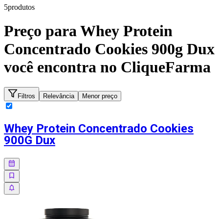
5
produto
s
Preço para
Whey Protein
Concentrado Cookies 900g Dux
você encontra no CliqueFarma
Filtros
Relevância
Menor preço
Whey Protein Concentrado Cookies
900G Dux