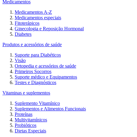
Medicamentos
Medicamentos A-Z
Medicamentos especiais
Fitoterápicos
Ginecologia e Reposição Hormonal
Diabetes
Produtos e acessórios de saúde
Suporte para Diabéticos
Visão
Ortopedia e acessórios de saúde
Primeiros Socorros
Suporte médico e Equipamentos
Testes e Diagnósticos
Vitaminas e suplementos
Suplemento Vitamínico
Suplementos e Alimentos Funcionais
Proteínas
Multivitamínicos
Probióticos
Dietas Especiais