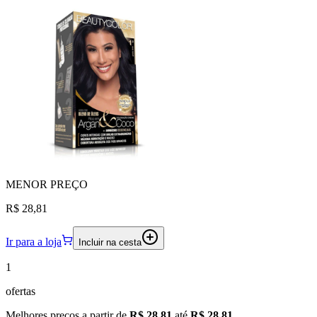
MENOR
PREÇO
R$ 28,81
Ir para a loja
Incluir na cesta
1
ofertas
Melhores preços a partir de
R$ 28,81
até
R$ 28,81