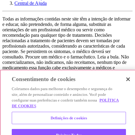
Central de Ajuda
Todas as informações contidas neste site têm a intenção de informar
e educar, não pretendendo, de forma alguma, substituir as
orientações de um profissional médico ou servir como
recomendação para qualquer tipo de tratamento. Decisões
relacionadas a tratamento de pacientes devem ser tomadas por
profissionais autorizados, considerando as características de cada
paciente. Se persistirem os sintomas, o médico deverá ser
consultado. Procure um médico e o farmacêutico. Leia a bula. Não
comercializamos, não indicamos, não receitamos, nenhum tipo de
medicamento essa função cabe exclusivamente a médicos e
farmacêuticos. Não consuma qualquer tipo de medicamento sem
Consentimento de cookies
consultar seu médico. Não somos uma loja ou marketplace, ou seja,
não realizamos a venda de medicamentos, apenas contribuímos para
Coletamos dados para melhorar o desempenho e segurança do
que você encontre o preço mais barato, comparando os preços de
site, além de personalizar conteúdo e anúncios. Você pode
produtos farmacêuticos. Contribuímos e damos auxílio para que sua
experiência seja bem-sucedida, mas a finalização da compra
configurar suas preferências e conferir também nossa
POLÍTICA
acontece nos sites das nossas lojas parceiras.
DE COOKIES
© 2025 Afya Participações S.A. - todos os direitos reservados.
Definições de cookies
Alameda Lorena, 269 - Jardim Paulista - São Paulo / SP - CEP.:
01424-001 - CNPJ 23.399.329/0002-53.