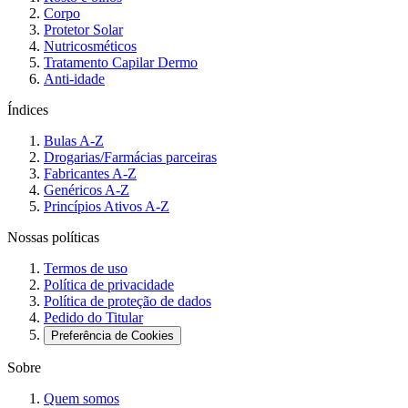
Corpo
Protetor Solar
Nutricosméticos
Tratamento Capilar Dermo
Anti-idade
Índices
Bulas A-Z
Drogarias/Farmácias parceiras
Fabricantes A-Z
Genéricos A-Z
Princípios Ativos A-Z
Nossas políticas
Termos de uso
Política de privacidade
Política de proteção de dados
Pedido do Titular
Preferência de Cookies
Sobre
Quem somos