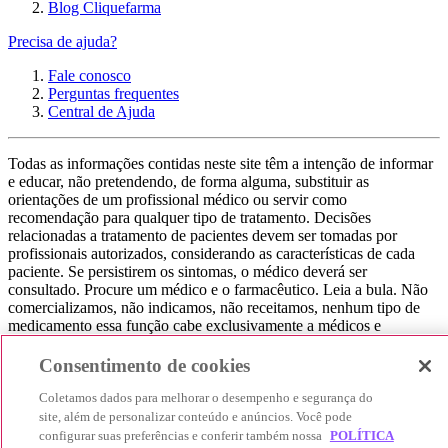
Blog Cliquefarma
Precisa de ajuda?
Fale conosco
Perguntas frequentes
Central de Ajuda
Todas as informações contidas neste site têm a intenção de informar
e educar, não pretendendo, de forma alguma, substituir as
orientações de um profissional médico ou servir como
recomendação para qualquer tipo de tratamento. Decisões
relacionadas a tratamento de pacientes devem ser tomadas por
profissionais autorizados, considerando as características de cada
paciente. Se persistirem os sintomas, o médico deverá ser
consultado. Procure um médico e o farmacêutico. Leia a bula. Não
comercializamos, não indicamos, não receitamos, nenhum tipo de
medicamento essa função cabe exclusivamente a médicos e
farmacêuticos. Não consuma qualquer tipo de medicamento sem
consultar seu médico. Não somos uma loja ou marketplace, ou seja,
Consentimento de cookies
não realizamos a venda de medicamentos, apenas contribuímos para
que você encontre o preço mais barato, comparando os preços de
Coletamos dados para melhorar o desempenho e segurança do
produtos farmacêuticos. Contribuímos e damos auxílio para que sua
site, além de personalizar conteúdo e anúncios. Você pode
experiência seja bem-sucedida, mas a finalização da compra
configurar suas preferências e conferir também nossa
POLÍTICA