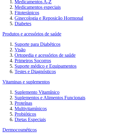
Medicamentos A-Z
Medicamentos especiais
Fitoterápicos
Ginecologia e Reposição Hormonal
Diabetes
Produtos e acessórios de saúde
Suporte para Diabéticos
Visão
Ortopedia e acessórios de saúde
Primeiros Socorros
Suporte médico e Equipamentos
Testes e Diagnósticos
Vitaminas e suplementos
Suplemento Vitamínico
Suplementos e Alimentos Funcionais
Proteínas
Multivitamínicos
Probióticos
Dietas Especiais
Dermocosméticos