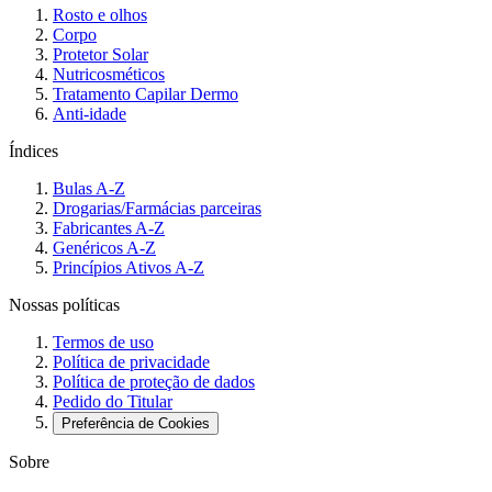
Rosto e olhos
Corpo
Protetor Solar
Nutricosméticos
Tratamento Capilar Dermo
Anti-idade
Índices
Bulas A-Z
Drogarias/Farmácias parceiras
Fabricantes A-Z
Genéricos A-Z
Princípios Ativos A-Z
Nossas políticas
Termos de uso
Política de privacidade
Política de proteção de dados
Pedido do Titular
Preferência de Cookies
Sobre