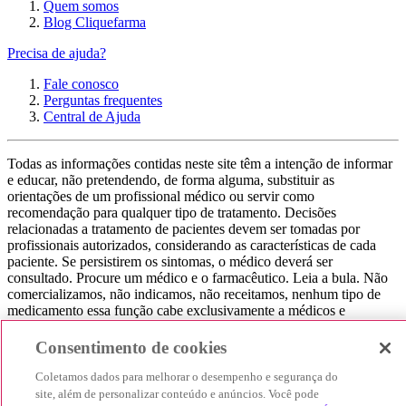
Quem somos
Blog Cliquefarma
Precisa de ajuda?
Fale conosco
Perguntas frequentes
Central de Ajuda
Todas as informações contidas neste site têm a intenção de informar
e educar, não pretendendo, de forma alguma, substituir as
orientações de um profissional médico ou servir como
recomendação para qualquer tipo de tratamento. Decisões
relacionadas a tratamento de pacientes devem ser tomadas por
profissionais autorizados, considerando as características de cada
paciente. Se persistirem os sintomas, o médico deverá ser
consultado. Procure um médico e o farmacêutico. Leia a bula. Não
comercializamos, não indicamos, não receitamos, nenhum tipo de
medicamento essa função cabe exclusivamente a médicos e
farmacêuticos. Não consuma qualquer tipo de medicamento sem
consultar seu médico. Não somos uma loja ou marketplace, ou seja,
Consentimento de cookies
não realizamos a venda de medicamentos, apenas contribuímos para
que você encontre o preço mais barato, comparando os preços de
Coletamos dados para melhorar o desempenho e segurança do
produtos farmacêuticos. Contribuímos e damos auxílio para que sua
site, além de personalizar conteúdo e anúncios. Você pode