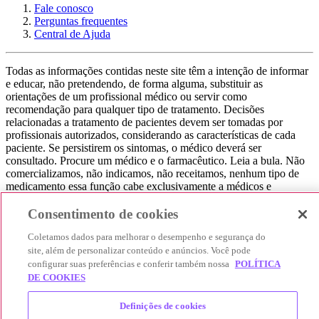
Fale conosco
Perguntas frequentes
Central de Ajuda
Todas as informações contidas neste site têm a intenção de informar
e educar, não pretendendo, de forma alguma, substituir as
orientações de um profissional médico ou servir como
recomendação para qualquer tipo de tratamento. Decisões
relacionadas a tratamento de pacientes devem ser tomadas por
profissionais autorizados, considerando as características de cada
paciente. Se persistirem os sintomas, o médico deverá ser
consultado. Procure um médico e o farmacêutico. Leia a bula. Não
comercializamos, não indicamos, não receitamos, nenhum tipo de
medicamento essa função cabe exclusivamente a médicos e
farmacêuticos. Não consuma qualquer tipo de medicamento sem
consultar seu médico. Não somos uma loja ou marketplace, ou seja,
Consentimento de cookies
não realizamos a venda de medicamentos, apenas contribuímos para
Coletamos dados para melhorar o desempenho e segurança do
que você encontre o preço mais barato, comparando os preços de
produtos farmacêuticos. Contribuímos e damos auxílio para que sua
site, além de personalizar conteúdo e anúncios. Você pode
experiência seja bem-sucedida, mas a finalização da compra
configurar suas preferências e conferir também nossa
POLÍTICA
acontece nos sites das nossas lojas parceiras.
DE COOKIES
© 2025 Afya Participações S.A. - todos os direitos reservados.
Definições de cookies
Alameda Lorena, 269 - Jardim Paulista - São Paulo / SP - CEP.: