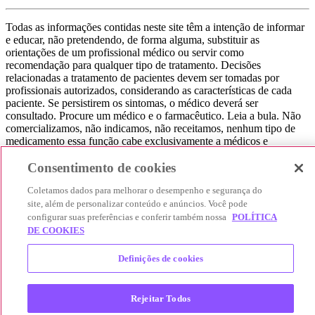
Todas as informações contidas neste site têm a intenção de informar
e educar, não pretendendo, de forma alguma, substituir as
orientações de um profissional médico ou servir como
recomendação para qualquer tipo de tratamento. Decisões
relacionadas a tratamento de pacientes devem ser tomadas por
profissionais autorizados, considerando as características de cada
paciente. Se persistirem os sintomas, o médico deverá ser
consultado. Procure um médico e o farmacêutico. Leia a bula. Não
comercializamos, não indicamos, não receitamos, nenhum tipo de
medicamento essa função cabe exclusivamente a médicos e
farmacêuticos. Não consuma qualquer tipo de medicamento sem
Consentimento de cookies
consultar seu médico. Não somos uma loja ou marketplace, ou seja,
não realizamos a venda de medicamentos, apenas contribuímos para
Coletamos dados para melhorar o desempenho e segurança do
que você encontre o preço mais barato, comparando os preços de
site, além de personalizar conteúdo e anúncios. Você pode
produtos farmacêuticos. Contribuímos e damos auxílio para que sua
experiência seja bem-sucedida, mas a finalização da compra
configurar suas preferências e conferir também nossa
POLÍTICA
acontece nos sites das nossas lojas parceiras.
DE COOKIES
© 2025 Afya Participações S.A. - todos os direitos reservados.
Definições de cookies
Alameda Lorena, 269 - Jardim Paulista - São Paulo / SP - CEP.:
01424-001 - CNPJ 23.399.329/0002-53.
Rejeitar Todos