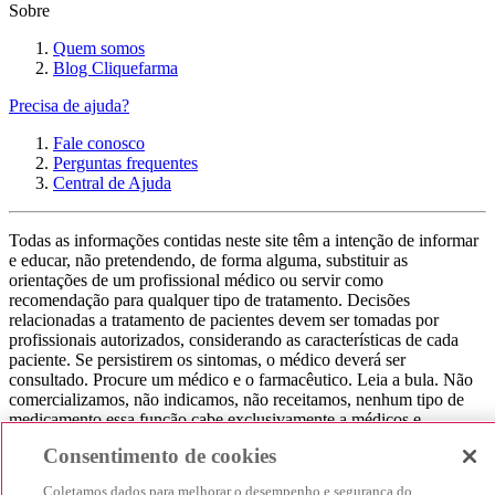
Sobre
Quem somos
Blog Cliquefarma
Precisa de ajuda?
Fale conosco
Perguntas frequentes
Central de Ajuda
Todas as informações contidas neste site têm a intenção de informar
e educar, não pretendendo, de forma alguma, substituir as
orientações de um profissional médico ou servir como
recomendação para qualquer tipo de tratamento. Decisões
relacionadas a tratamento de pacientes devem ser tomadas por
profissionais autorizados, considerando as características de cada
paciente. Se persistirem os sintomas, o médico deverá ser
consultado. Procure um médico e o farmacêutico. Leia a bula. Não
comercializamos, não indicamos, não receitamos, nenhum tipo de
medicamento essa função cabe exclusivamente a médicos e
farmacêuticos. Não consuma qualquer tipo de medicamento sem
Consentimento de cookies
consultar seu médico. Não somos uma loja ou marketplace, ou seja,
não realizamos a venda de medicamentos, apenas contribuímos para
Coletamos dados para melhorar o desempenho e segurança do