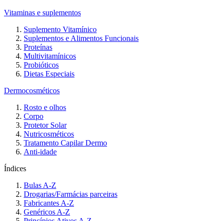
Vitaminas e suplementos
Suplemento Vitamínico
Suplementos e Alimentos Funcionais
Proteínas
Multivitamínicos
Probióticos
Dietas Especiais
Dermocosméticos
Rosto e olhos
Corpo
Protetor Solar
Nutricosméticos
Tratamento Capilar Dermo
Anti-idade
Índices
Bulas A-Z
Drogarias/Farmácias parceiras
Fabricantes A-Z
Genéricos A-Z
Princípios Ativos A-Z