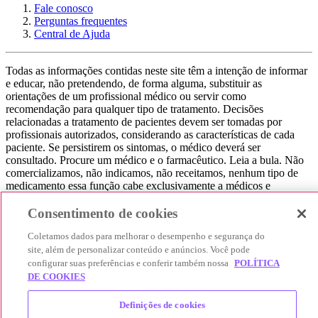
Fale conosco
Perguntas frequentes
Central de Ajuda
Todas as informações contidas neste site têm a intenção de informar
e educar, não pretendendo, de forma alguma, substituir as
orientações de um profissional médico ou servir como
recomendação para qualquer tipo de tratamento. Decisões
relacionadas a tratamento de pacientes devem ser tomadas por
profissionais autorizados, considerando as características de cada
paciente. Se persistirem os sintomas, o médico deverá ser
consultado. Procure um médico e o farmacêutico. Leia a bula. Não
comercializamos, não indicamos, não receitamos, nenhum tipo de
medicamento essa função cabe exclusivamente a médicos e
farmacêuticos. Não consuma qualquer tipo de medicamento sem
consultar seu médico. Não somos uma loja ou marketplace, ou seja,
Consentimento de cookies
não realizamos a venda de medicamentos, apenas contribuímos para
Coletamos dados para melhorar o desempenho e segurança do
que você encontre o preço mais barato, comparando os preços de
produtos farmacêuticos. Contribuímos e damos auxílio para que sua
site, além de personalizar conteúdo e anúncios. Você pode
experiência seja bem-sucedida, mas a finalização da compra
configurar suas preferências e conferir também nossa
POLÍTICA
acontece nos sites das nossas lojas parceiras.
DE COOKIES
© 2025 Afya Participações S.A. - todos os direitos reservados.
Definições de cookies
Alameda Lorena, 269 - Jardim Paulista - São Paulo / SP - CEP.: