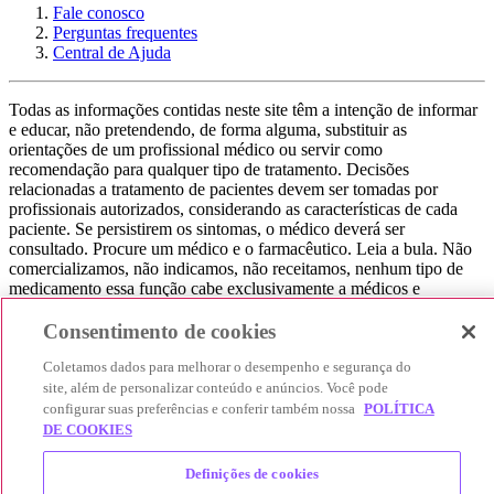
Fale conosco
Perguntas frequentes
Central de Ajuda
Todas as informações contidas neste site têm a intenção de informar
e educar, não pretendendo, de forma alguma, substituir as
orientações de um profissional médico ou servir como
recomendação para qualquer tipo de tratamento. Decisões
relacionadas a tratamento de pacientes devem ser tomadas por
profissionais autorizados, considerando as características de cada
paciente. Se persistirem os sintomas, o médico deverá ser
consultado. Procure um médico e o farmacêutico. Leia a bula. Não
comercializamos, não indicamos, não receitamos, nenhum tipo de
medicamento essa função cabe exclusivamente a médicos e
farmacêuticos. Não consuma qualquer tipo de medicamento sem
consultar seu médico. Não somos uma loja ou marketplace, ou seja,
Consentimento de cookies
não realizamos a venda de medicamentos, apenas contribuímos para
Coletamos dados para melhorar o desempenho e segurança do
que você encontre o preço mais barato, comparando os preços de
produtos farmacêuticos. Contribuímos e damos auxílio para que sua
site, além de personalizar conteúdo e anúncios. Você pode
experiência seja bem-sucedida, mas a finalização da compra
configurar suas preferências e conferir também nossa
POLÍTICA
acontece nos sites das nossas lojas parceiras.
DE COOKIES
© 2025 Afya Participações S.A. - todos os direitos reservados.
Definições de cookies
Alameda Lorena, 269 - Jardim Paulista - São Paulo / SP - CEP.: