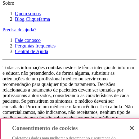
Sobre
Quem somos
Blog Cliquefarma
Precisa de ajuda?
Fale conosco
Perguntas frequentes
Central de Ajuda
Todas as informações contidas neste site têm a intenção de informar
e educar, não pretendendo, de forma alguma, substituir as
orientações de um profissional médico ou servir como
recomendação para qualquer tipo de tratamento. Decisões
relacionadas a tratamento de pacientes devem ser tomadas por
profissionais autorizados, considerando as características de cada
paciente. Se persistirem os sintomas, o médico deverá ser
consultado. Procure um médico e o farmacêutico. Leia a bula. Não
comercializamos, não indicamos, não receitamos, nenhum tipo de
medicamento essa função cabe exclusivamente a médicos e
farmacêuticos. Não consuma qualquer tipo de medicamento sem
Consentimento de cookies
consultar seu médico. Não somos uma loja ou marketplace, ou seja,
não realizamos a venda de medicamentos, apenas contribuímos para
Coletamos dados para melhorar o desempenho e segurança do