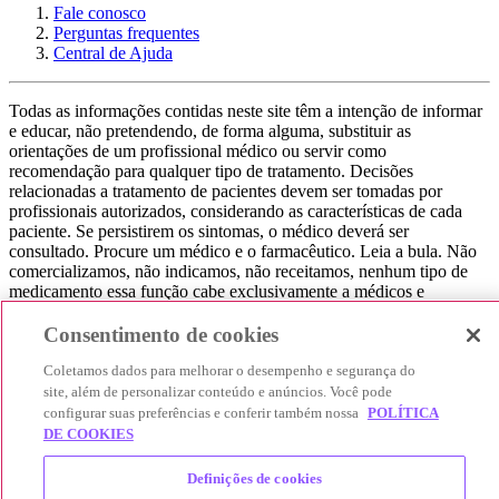
Fale conosco
Perguntas frequentes
Central de Ajuda
Todas as informações contidas neste site têm a intenção de informar
e educar, não pretendendo, de forma alguma, substituir as
orientações de um profissional médico ou servir como
recomendação para qualquer tipo de tratamento. Decisões
relacionadas a tratamento de pacientes devem ser tomadas por
profissionais autorizados, considerando as características de cada
paciente. Se persistirem os sintomas, o médico deverá ser
consultado. Procure um médico e o farmacêutico. Leia a bula. Não
comercializamos, não indicamos, não receitamos, nenhum tipo de
medicamento essa função cabe exclusivamente a médicos e
farmacêuticos. Não consuma qualquer tipo de medicamento sem
consultar seu médico. Não somos uma loja ou marketplace, ou seja,
Consentimento de cookies
não realizamos a venda de medicamentos, apenas contribuímos para
Coletamos dados para melhorar o desempenho e segurança do
que você encontre o preço mais barato, comparando os preços de
produtos farmacêuticos. Contribuímos e damos auxílio para que sua
site, além de personalizar conteúdo e anúncios. Você pode
experiência seja bem-sucedida, mas a finalização da compra
configurar suas preferências e conferir também nossa
POLÍTICA
acontece nos sites das nossas lojas parceiras.
DE COOKIES
© 2025 Afya Participações S.A. - todos os direitos reservados.
Definições de cookies
Alameda Lorena, 269 - Jardim Paulista - São Paulo / SP - CEP.: