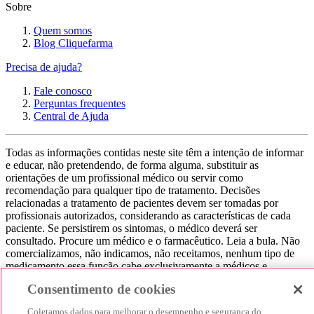
Sobre
Quem somos
Blog Cliquefarma
Precisa de ajuda?
Fale conosco
Perguntas frequentes
Central de Ajuda
Todas as informações contidas neste site têm a intenção de informar
e educar, não pretendendo, de forma alguma, substituir as
orientações de um profissional médico ou servir como
recomendação para qualquer tipo de tratamento. Decisões
relacionadas a tratamento de pacientes devem ser tomadas por
profissionais autorizados, considerando as características de cada
paciente. Se persistirem os sintomas, o médico deverá ser
consultado. Procure um médico e o farmacêutico. Leia a bula. Não
comercializamos, não indicamos, não receitamos, nenhum tipo de
medicamento essa função cabe exclusivamente a médicos e
farmacêuticos. Não consuma qualquer tipo de medicamento sem
Consentimento de cookies
consultar seu médico. Não somos uma loja ou marketplace, ou seja,
não realizamos a venda de medicamentos, apenas contribuímos para
Coletamos dados para melhorar o desempenho e segurança do