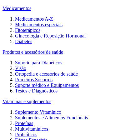
Medicamentos
Medicamentos A-Z
Medicamentos especiais
Fitoterápicos
Ginecologia e Reposição Hormonal
Diabetes
Produtos e acessórios de saúde
Suporte para Diabéticos
Visão
Ortopedia e acessórios de saúde
Primeiros Socorros
Suporte médico e Equipamentos
Testes e Diagnósticos
Vitaminas e suplementos
Suplemento Vitamínico
Suplementos e Alimentos Funcionais
Proteínas
Multivitamínicos
Probióticos