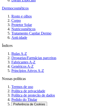
Dietas Especiais
Dermocosméticos
Rosto e olhos
Corpo
Protetor Solar
Nutricosméticos
Tratamento Capilar Dermo
Anti-idade
Índices
Bulas A-Z
Drogarias/Farmácias parceiras
Fabricantes A-Z
Genéricos A-Z
Princípios Ativos A-Z
Nossas políticas
Termos de uso
Política de privacidade
Política de proteção de dados
Pedido do Titular
Preferência de Cookies