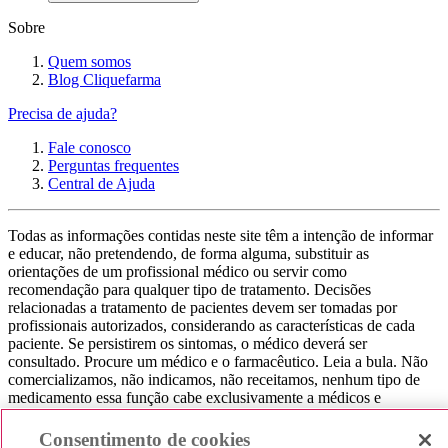
Sobre
Quem somos
Blog Cliquefarma
Precisa de ajuda?
Fale conosco
Perguntas frequentes
Central de Ajuda
Todas as informações contidas neste site têm a intenção de informar
e educar, não pretendendo, de forma alguma, substituir as
orientações de um profissional médico ou servir como
recomendação para qualquer tipo de tratamento. Decisões
relacionadas a tratamento de pacientes devem ser tomadas por
profissionais autorizados, considerando as características de cada
paciente. Se persistirem os sintomas, o médico deverá ser
consultado. Procure um médico e o farmacêutico. Leia a bula. Não
comercializamos, não indicamos, não receitamos, nenhum tipo de
medicamento essa função cabe exclusivamente a médicos e
farmacêuticos. Não consuma qualquer tipo de medicamento sem
consultar seu médico. Não somos uma loja ou marketplace, ou seja,
Consentimento de cookies