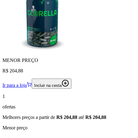
MENOR
PREÇO
R$ 204,88
Ir para a loja
Incluir na cesta
1
ofertas
Melhores preços a partir de
R$ 204,88
até
R$ 204,88
Menor preço