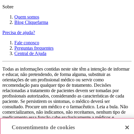
Sobre
Quem somos
Blog Cliquefarma
Precisa de ajuda?
Fale conosco
Perguntas frequentes
Central de Ajuda
Todas as informações contidas neste site têm a intenção de informar
e educar, não pretendendo, de forma alguma, substituir as
orientações de um profissional médico ou servir como
recomendação para qualquer tipo de tratamento. Decisões
relacionadas a tratamento de pacientes devem ser tomadas por
profissionais autorizados, considerando as características de cada
paciente. Se persistirem os sintomas, o médico deverá ser
consultado. Procure um médico e o farmacêutico. Leia a bula. Não
comercializamos, não indicamos, não receitamos, nenhum tipo de
medicamento essa função cabe exclusivamente a médicos e
farmacêuticos. Não consuma qualquer tipo de medicamento sem
Consentimento de cookies
consultar seu médico. Não somos uma loja ou marketplace, ou seja,
não realizamos a venda de medicamentos, apenas contribuímos para