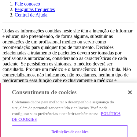
Fale conosco
Perguntas frequentes
Central de Ajuda
Todas as informações contidas neste site têm a intenção de informar
e educar, não pretendendo, de forma alguma, substituir as
orientações de um profissional médico ou servir como
recomendação para qualquer tipo de tratamento. Decisões
relacionadas a tratamento de pacientes devem ser tomadas por
profissionais autorizados, considerando as características de cada
paciente. Se persistirem os sintomas, o médico deverá ser
consultado. Procure um médico e o farmacêutico. Leia a bula. Não
comercializamos, não indicamos, não receitamos, nenhum tipo de
medicamento essa função cabe exclusivamente a médicos e
farmacêuticos. Não consuma qualquer tipo de medicamento sem
consultar seu médico. Não somos uma loja ou marketplace, ou seja,
Consentimento de cookies
não realizamos a venda de medicamentos, apenas contribuímos para
Coletamos dados para melhorar o desempenho e segurança do
que você encontre o preço mais barato, comparando os preços de
produtos farmacêuticos. Contribuímos e damos auxílio para que sua
site, além de personalizar conteúdo e anúncios. Você pode
experiência seja bem-sucedida, mas a finalização da compra
configurar suas preferências e conferir também nossa
POLÍTICA
acontece nos sites das nossas lojas parceiras.
DE COOKIES
© 2025 Afya Participações S.A. - todos os direitos reservados.
Definições de cookies
Alameda Lorena, 269 - Jardim Paulista - São Paulo / SP - CEP.: