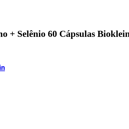
o + Selênio 60 Cápsulas Bioklei
in