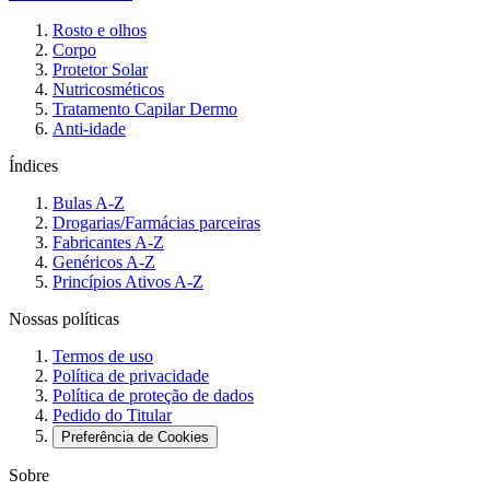
Rosto e olhos
Corpo
Protetor Solar
Nutricosméticos
Tratamento Capilar Dermo
Anti-idade
Índices
Bulas A-Z
Drogarias/Farmácias parceiras
Fabricantes A-Z
Genéricos A-Z
Princípios Ativos A-Z
Nossas políticas
Termos de uso
Política de privacidade
Política de proteção de dados
Pedido do Titular
Preferência de Cookies
Sobre