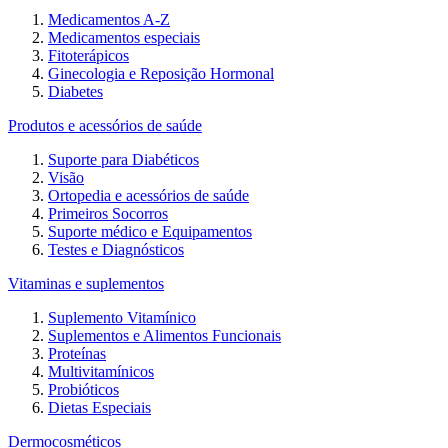
Medicamentos A-Z
Medicamentos especiais
Fitoterápicos
Ginecologia e Reposição Hormonal
Diabetes
Produtos e acessórios de saúde
Suporte para Diabéticos
Visão
Ortopedia e acessórios de saúde
Primeiros Socorros
Suporte médico e Equipamentos
Testes e Diagnósticos
Vitaminas e suplementos
Suplemento Vitamínico
Suplementos e Alimentos Funcionais
Proteínas
Multivitamínicos
Probióticos
Dietas Especiais
Dermocosméticos