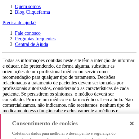
Quem somos
Blog Cliquefarma
Precisa de ajuda?
Fale conosco
Perguntas frequentes
Central de Ajuda
Todas as informações contidas neste site têm a intenção de informar
e educar, não pretendendo, de forma alguma, substituir as
orientações de um profissional médico ou servir como
recomendação para qualquer tipo de tratamento. Decisões
relacionadas a tratamento de pacientes devem ser tomadas por
profissionais autorizados, considerando as características de cada
paciente. Se persistirem os sintomas, o médico deverá ser
consultado. Procure um médico e o farmacêutico. Leia a bula. Não
comercializamos, não indicamos, não receitamos, nenhum tipo de
medicamento essa função cabe exclusivamente a médicos e
farmacêuticos. Não consuma qualquer tipo de medicamento sem
consultar seu médico. Não somos uma loja ou marketplace, ou seja,
Consentimento de cookies
não realizamos a venda de medicamentos, apenas contribuímos para
que você encontre o preço mais barato, comparando os preços de
Coletamos dados para melhorar o desempenho e segurança do
produtos farmacêuticos. Contribuímos e damos auxílio para que sua