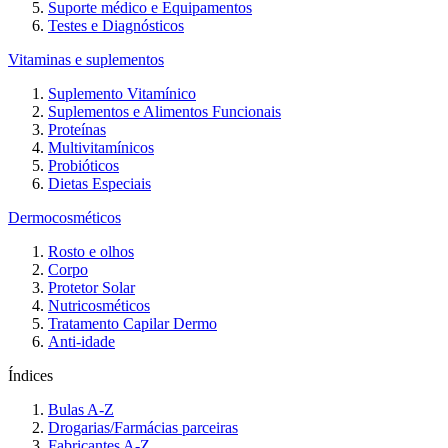
Suporte médico e Equipamentos
Testes e Diagnósticos
Vitaminas e suplementos
Suplemento Vitamínico
Suplementos e Alimentos Funcionais
Proteínas
Multivitamínicos
Probióticos
Dietas Especiais
Dermocosméticos
Rosto e olhos
Corpo
Protetor Solar
Nutricosméticos
Tratamento Capilar Dermo
Anti-idade
Índices
Bulas A-Z
Drogarias/Farmácias parceiras
Fabricantes A-Z