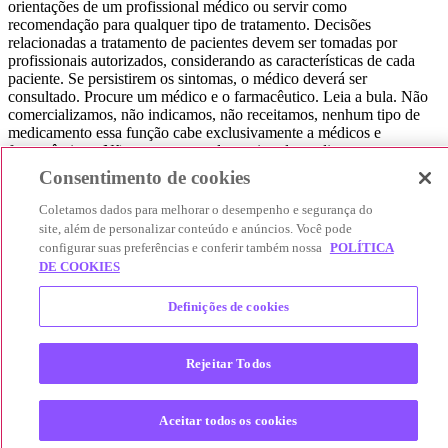
orientações de um profissional médico ou servir como
recomendação para qualquer tipo de tratamento. Decisões
relacionadas a tratamento de pacientes devem ser tomadas por
profissionais autorizados, considerando as características de cada
paciente. Se persistirem os sintomas, o médico deverá ser
consultado. Procure um médico e o farmacêutico. Leia a bula. Não
comercializamos, não indicamos, não receitamos, nenhum tipo de
medicamento essa função cabe exclusivamente a médicos e
farmacêuticos. Não consuma qualquer tipo de medicamento sem
consultar seu médico. Não somos uma loja ou marketplace, ou seja,
Consentimento de cookies
não realizamos a venda de medicamentos, apenas contribuímos para
que você encontre o preço mais barato, comparando os preços de
Coletamos dados para melhorar o desempenho e segurança do
produtos farmacêuticos. Contribuímos e damos auxílio para que sua
site, além de personalizar conteúdo e anúncios. Você pode
experiência seja bem-sucedida, mas a finalização da compra
configurar suas preferências e conferir também nossa
POLÍTICA
acontece nos sites das nossas lojas parceiras.
DE COOKIES
© 2025 Afya Participações S.A. - todos os direitos reservados.
Definições de cookies
Alameda Lorena, 269 - Jardim Paulista - São Paulo / SP - CEP.:
01424-001 - CNPJ 23.399.329/0002-53.
Rejeitar Todos
Aceitar todos os cookies