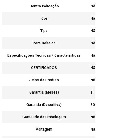
Contra Indicação
Não
Cor
Não
Tipo
Não
Para Cabelos
Não
Especificações Técnicas / Características
Não
CERTIFICADOS
Não
Selos do Produto
Não
Garantia (Meses)
1
Garantia (Descritiva)
30 dias contra defeito de f
Conteúdo da Embalagem
Não
Voltagem
Não