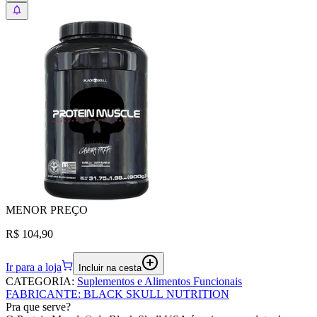
MENOR
PREÇO
R$ 104,90
Ir para a loja
Incluir na cesta
CATEGORIA
:
Suplementos e Alimentos Funcionais
FABRICANTE
:
BLACK SKULL NUTRITION
Pra que serve?