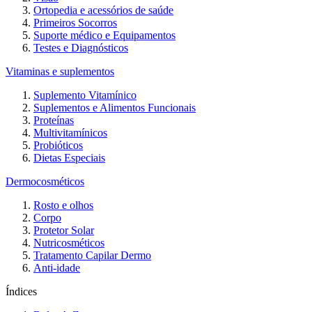
Ortopedia e acessórios de saúde
Primeiros Socorros
Suporte médico e Equipamentos
Testes e Diagnósticos
Vitaminas e suplementos
Suplemento Vitamínico
Suplementos e Alimentos Funcionais
Proteínas
Multivitamínicos
Probióticos
Dietas Especiais
Dermocosméticos
Rosto e olhos
Corpo
Protetor Solar
Nutricosméticos
Tratamento Capilar Dermo
Anti-idade
Índices