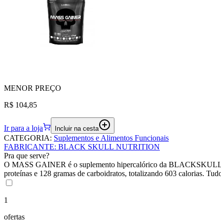
MENOR
PREÇO
R$ 104,85
Ir para a loja
Incluir na cesta
CATEGORIA
:
Suplementos e Alimentos Funcionais
FABRICANTE
:
BLACK SKULL NUTRITION
Pra que serve?
O MASS GAINER é o suplemento hipercalórico da BLACKSKULL USA co
proteínas e 128 gramas de carboidratos, totalizando 603 calorias. Tu
1
ofertas