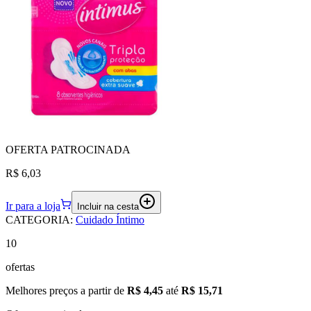
OFERTA
PATROCINADA
R$ 6,03
Ir para a loja
Incluir na cesta
CATEGORIA
:
Cuidado Íntimo
10
ofertas
Melhores preços a partir de
R$ 4,45
até
R$ 15,71